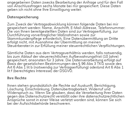
angegebenen Daten zwecks Bearbeitung der Anfrage und für den Fall
von Anschlussfragen sechs Monate bei mir gespeichert. Diese Daten
geben ich nicht ohne Ihre Einwilligung weiter.
Datenspeicherung
Zum Zweck der Vertragsabwicklung können folgende Daten bei mir
gespeichert werden: Name, Anschrift, E-Mail-Adresse, Telefonnummer.
Die von Ihnen bereitgestellten Daten sind zur Vertragserfüllung, zur
Durchführung vorvertraglicher Maßnahmen sowie zur
Stammkundenpflege erforderlich. Eine Datenübermittlung an Dritte
erfolgt nicht, mit Ausnahme der Übermittlung an meinen
Steuerberater:in zur Erfüllung meiner steuerrechtlichen Verpflichtungen.
Sämtliche Daten aus dem Vertragsverhältnis werden, falls notwendig,
bis zum Ablauf der steuerrechtlichen Aufbewahrungsfrist (10 Jahre)
gespeichert, ansonsten für 3 Jahre. Die Datenverarbeitung erfolgt auf
Basis der gesetzlichen Bestimmungen des § 96 Abs 3 TKG sowie des
Art 6 Abs 1 lit b (notwendig zur Vertragserfüllung) oder/und Art 6 Abs 1
lit f (berechtigtes Interesse) der DSGVO.
Ihre Rechte
Ihnen stehen grundsätzlich die Rechte auf Auskunft, Berichtigung,
Löschung, Einschränkung, Datenübertragbarkeit, Widerruf und
Widerspruch zu. Wenn Sie glauben, dass die Verarbeitung Ihrer Daten
gegen das Datenschutzrecht verstößt oder ihre datenschutzrechtlichen
Ansprüche sonst in einer Weise verletzt worden sind, können Sie sich
bei der Aufsichtsbehörde beschweren.