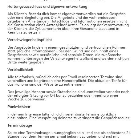
Haftungsausschluss und Eigenverantwortung
Als Klientin lässt du dich immer eigenverantwortlich auf ein Gespräch
oder eine Begleitung ein. Die Angebote und die währenddessen
gegebenen Anleitungen, Ratschläge und Informationen ersetzen nicht
die Konsultation eines Arztes/einer Ärztin. Es obliegt der Verantwortung
der Klientin, die Zyklusmentorin über ihren Gesundheitszustand in
Kenntnis zu setzen.
Verschwiegenheitspflicht
Die Angebote finden in einem geschützten und vertraulichen Rahmen
statt. Jegliche Informationen über den Grund und den Inhalt eines
Gespräches sowie persönliche und sensible Daten, die zur Sprache
kommen unterliegen der Verschwiegenheitspflicht und werden nicht an
Dritte weitergegeben.
Verbindlichkeit
Alle telefonisch, mündlich oder per Email vereinbarten Termine sind
verbindlich und begründen eine Honorarpflicht. Die aktuellen Tarife für
das Honorar sind der Website zu entnehmen.
Das jeweilige Honorar sowie Gutscheine sind unmittelbar vor oder nach
der erfolgten Sitzung vor Ort bar zu bezahlen oder innerhalb einer
Woche zu überweisen.
Pünktlichkeit
In deinem Interesse bitte ich dich, vereinbarte Termine pünktlich
einzuhalten. Eine Verspätung deinerseits verringert die Gesprächsdauer.
Terminabsage
Sollte eine Terminabsage unumgänglich sein, ist diese bis spätestens 24
Stunden vor dem Termin per Email bekannt zu geben und erst mit