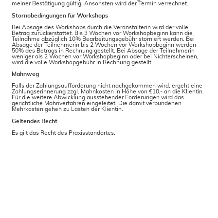
meiner Bestätigung gültig. Ansonsten wird der Termin verrechnet.
Stornobedingungen für Workshops
Bei Absage des Workshops durch die Veranstalterin wird der volle
Betrag zurückerstattet. Bis 3 Wochen vor Workshopbeginn kann die
Teilnahme abzüglich 10% Bearbeitungsgebühr storniert werden. Bei
Absage der Teilnehmerin bis 2 Wochen vor Workshopbeginn werden
50% des Betrags in Rechnung gestellt. Bei Absage der Teilnehmerin
weniger als 2 Wochen vor Workshopbeginn oder bei Nichterscheinen,
wird die volle Workshopgebühr in Rechnung gestellt.
Mahnweg
Falls der Zahlungsaufforderung nicht nachgekommen wird, ergeht eine
Zahlungserinnerung zzgl. Mahnkosten in Höhe von €10,- an die Klientin.
Für die weitere Abwicklung ausstehender Forderungen wird das
gerichtliche Mahnverfahren eingeleitet. Die damit verbundenen
Mehrkosten gehen zu Lasten der Klientin.
Geltendes Recht
Es gilt das Recht des Praxisstandortes.
AGB
Datenschutz
Impressum